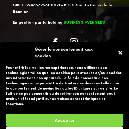
SIRET 89465795600021 – R.C.S Saint – Denis de la
Réunion
En gestion par la holding
BUSINESS AVENGERS
Gérer le consentement aux
cookies
Pour offrir les meilleures expériences, nous utilisons des
technologies telles que les cookies pour stocker et/ou accéder
aux informations des appareils. Le fait de consentir à ces
technologies nous permettra de traiter des données telles que
le comportement de navigation ou les ID uniques sur ce site. Le
fait de ne pas consentir ou de retirer son consentement peut
Ce site internet a été co financé à l’aide du FEDER dans le
avoir un effet négatif sur certaines caractéristiques et
cadre du programme FEDER-FSE+ Réunion dont l’autorité de
fonctions.
gestion est la Région Réunion. L’Europe s’engage à La Réunion
avec les fonds FEDER.
Accepter