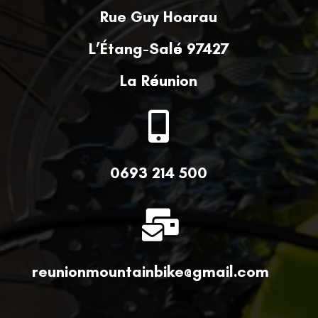
Rue Guy Hoarau
L’Étang-Salé 97427
La Réunion

0693 214 500

reunionmountainbike@gmail.com